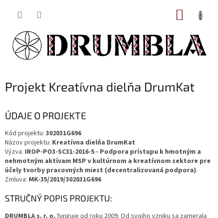
Prejsť
NÁKUP
na
obsah
KOŠÍK
Projekt Kreatívna dielňa DrumKat
ÚDAJE O PROJEKTE
Kód projektu:
302031G696
Názov projektu:
Kreatívna dielňa DrumKat
Výzva:
IROP-PO3-SC31-2016-5 - Podpora prístupu k hmotným a
nehmotným aktívam MSP v kultúrnom a kreatívnom sektore pre
účely tvorby pracovných miest (decentralizovaná podpora)
.
Zmluva:
MK-35/2019/302031G696
STRUČNÝ POPIS PROJEKTU:
DRUMBLA s. r. o.
funguje od roku 2009. Od svojho vzniku sa zamerala