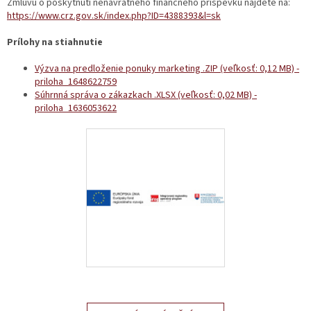
Zmluvu o poskytnutí nenávratného finančného príspevku nájdete na:
https://www.crz.gov.sk/index.php?ID=4388393&l=sk
Prílohy na stiahnutie
Výzva na predloženie ponuky marketing .ZIP (veľkosť: 0,12 MB) -
priloha_1648622759
Súhrnná správa o zákazkach .XLSX (veľkosť: 0,02 MB) -
priloha_1636053622