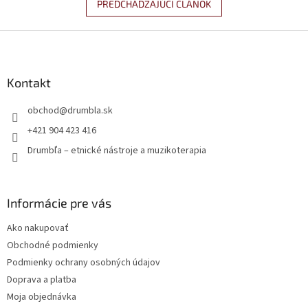
PREDCHÁDZAJÚCI ČLÁNOK
Z
á
p
ä
Kontakt
t
obchod
@
drumbla.sk
i
e
+421 904 423 416
Drumbľa – etnické nástroje a muzikoterapia
Informácie pre vás
Ako nakupovať
Obchodné podmienky
Podmienky ochrany osobných údajov
Doprava a platba
Moja objednávka