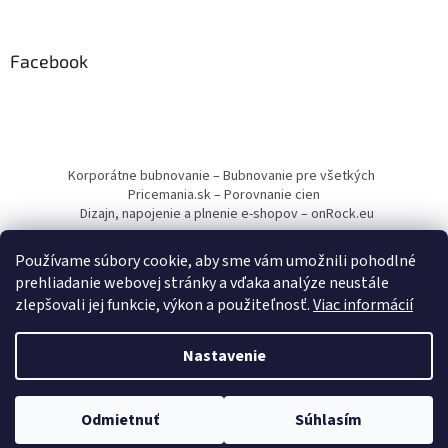
Facebook
Korporátne bubnovanie – Bubnovanie pre všetkých
Pricemania.sk – Porovnanie cien
Dizajn, napojenie a plnenie e-shopov – onRock.eu
Používame súbory cookie, aby sme vám umožnili pohodlné
prehliadanie webovej stránky a vďaka analýze neustále
zlepšovali jej funkcie, výkon a použiteľnosť.
Viac informácií
Vytvoril Shoptet
Nastavenie
Copyright 2026
Drumbľa – Etnické nástroje a muzikoterapia
.
Odmietnuť
Súhlasím
Všetky práva vyhradené.
Upraviť nastavenie cookies
Minimálna hodnota objednávky je 12,00 €.