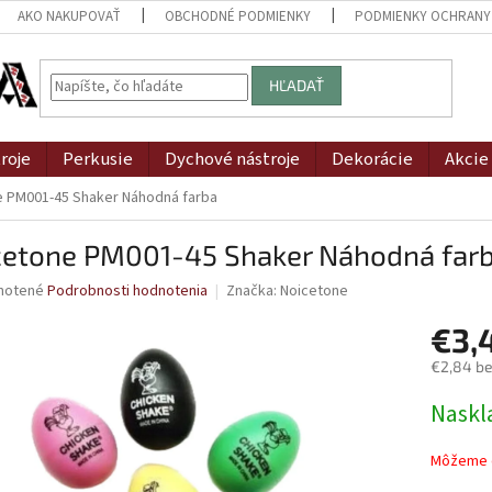
AKO NAKUPOVAŤ
OBCHODNÉ PODMIENKY
PODMIENKY OCHRANY
HĽADAŤ
roje
Perkusie
Dychové nástroje
Dekorácie
Akcie
e PM001-45 Shaker Náhodná farba
cetone PM001-45 Shaker Náhodná far
né
notené
Podrobnosti hodnotenia
Značka:
Noicetone
nie
€3,
u
€2,84 b
Jednotk
Naskl
cena:
iek.
Môžeme d