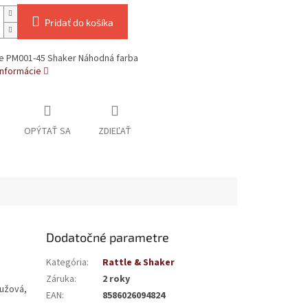
Pridať do košíka
e PM001-45 Shaker Náhodná farba
informácie
OPÝTAŤ SA
ZDIEĽAŤ
Dodatočné parametre
Kategória
:
Rattle & Shaker
Záruka
:
2 roky
ružová,
EAN
:
8586026094824