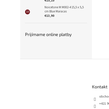
€15,10
Noicetone M M002-4 15,5 x 5,5
cm Blue Maracas
€13,90
Prijímame online platby
Z
á
p
ä
t
Kontakt
i
e
obcho
+421 9