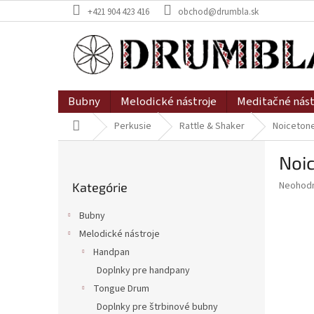
Prejsť
+421 904 423 416
obchod@drumbla.sk
na
obsah
Bubny
Melodické nástroje
Meditačné nást
Domov
Perkusie
Rattle & Shaker
Noiceton
B
Noi
o
Preskočiť
č
Priemer
Neohod
Kategórie
kategórie
n
hodnote
ý
produkt
Bubny
p
je
Melodické nástroje
0,0
a
z
Handpan
n
5
e
Doplnky pre handpany
hviezdič
l
Tongue Drum
Doplnky pre štrbinové bubny