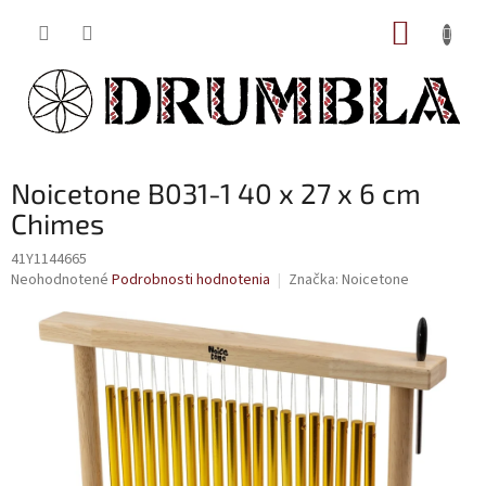
Prejsť
NÁKUP
na
obsah
KOŠÍK
Noicetone B031-1 40 x 27 x 6 cm
Chimes
41Y1144665
Priemerné
Neohodnotené
Podrobnosti hodnotenia
Značka:
Noicetone
hodnotenie
produktu
je
0,0
z
5
hviezdičiek.