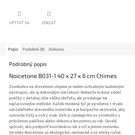
OPÝTAŤ SA
ZDIEĽAŤ
Popis
Podobné (8)
Diskusia
Podrobný popis
Noicetone B031-1 40 x 27 x 6 cm Chimes
Zvonkohra na drevenom stojane je nielen úchvatným hudobným
nástrojom, ale aj dokonalým darčekom. Nielenže krásne zdobí
poličky v detskej izbe vášho dieťaťa, ale produkuje tie
najčarovnejšie melódie. Každá medená tyč je vyrobená z trvalo
udržateľného dreveného materiálu a je bezpečne ukotvená, aby
vytvorila čistý a ostrý zvuk. Deti si zamilujú hru na zvonkohru s
priloženou paličkou alebo dokonca len pomocou rúk. Skvelý
spôsob, ako podporiť koordináciu rúk a očí a jemnú motoriku.
Výrobky Noicetone sú ekologické, netoxické a sú eticky ručne