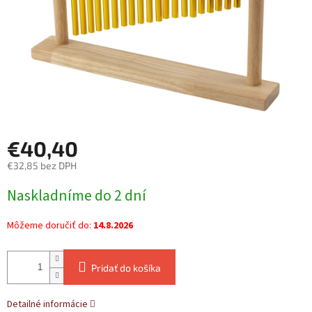
€40,40
€32,85 bez DPH
Jednotková
Naskladníme do 2 dní
cena:
Môžeme doručiť do:
14.8.2026
Pridať do košíka
Detailné informácie