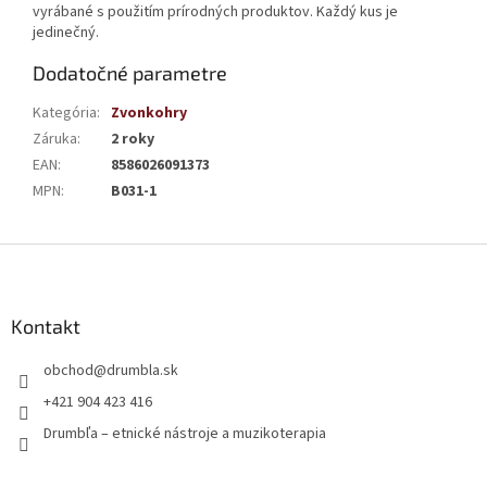
vyrábané s použitím prírodných produktov. Každý kus je
jedinečný.
Dodatočné parametre
Kategória
:
Zvonkohry
Záruka
:
2 roky
EAN
:
8586026091373
MPN
:
B031-1
Z
á
p
ä
Kontakt
t
obchod
@
drumbla.sk
i
e
+421 904 423 416
Drumbľa – etnické nástroje a muzikoterapia