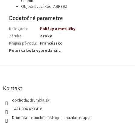
Chapin"
Objednávací kód: ABR892
Dodatočné parametre
Kategória
:
Paličky a metličky
Záruka
:
2 roky
Krajina pôvodu
:
Francúzsko
Položka bola vypredaná…
Z
á
p
ä
Kontakt
t
obchod
@
drumbla.sk
i
e
+421 904 423 416
Drumbľa – etnické nástroje a muzikoterapia