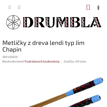
Prejsť
NÁKUP
na
obsah
KOŠÍK
Metličky z dreva lendi typ Jim
Chapin
40Y100439
Priemerné
Neohodnotené
Podrobnosti hodnotenia
Značka:
Afroton
hodnotenie
produktu
je
0,0
z
5
hviezdičiek.