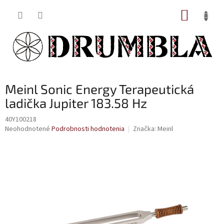
Prejsť
NÁKUP
na
obsah
KOŠÍK
Meinl Sonic Energy Terapeutická
ladička Jupiter 183.58 Hz
40Y100218
Priemerné
Neohodnotené
Podrobnosti hodnotenia
Značka:
Meinl
hodnotenie
produktu
je
0,0
z
5
hviezdičiek.