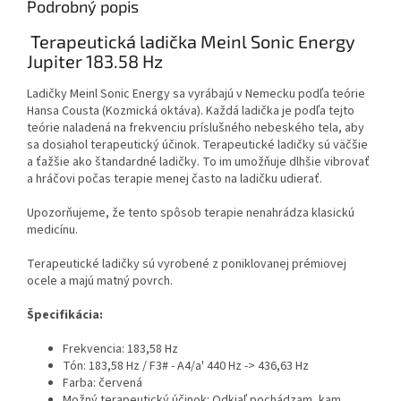
Podrobný popis
Terapeutická ladička Meinl Sonic Energy
Jupiter 183.58 Hz
Ladičky Meinl Sonic Energy sa vyrábajú v Nemecku podľa teórie
Hansa Cousta (Kozmická oktáva). Každá ladička je podľa tejto
teórie naladená na frekvenciu príslušného nebeského tela, aby
sa dosiahol terapeutický účinok. Terapeutické ladičky sú väčšie
a ťažšie ako štandardné ladičky. To im umožňuje dlhšie vibrovať
a hráčovi počas terapie menej často na ladičku udierať.
Upozorňujeme, že tento spôsob terapie nenahrádza klasickú
medicínu.
Terapeutické ladičky sú vyrobené z poniklovanej prémiovej
ocele a majú matný povrch.
Špecifikácia:
Frekvencia: 183,58 Hz
Tón: 183,58 Hz / F3# - A4/a' 440 Hz -> 436,63 Hz
Farba: červená
Možný terapeutický účinok: Odkiaľ pochádzam, kam