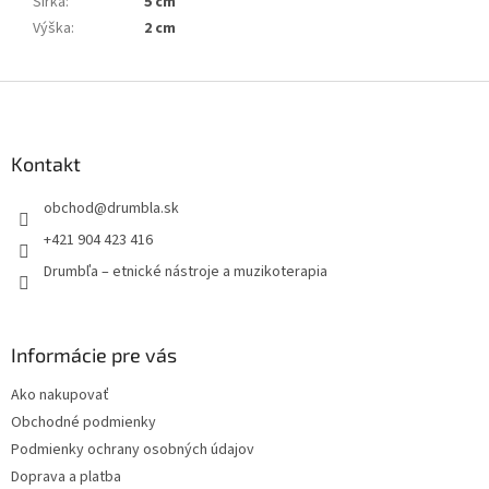
Šírka
:
5 cm
Výška
:
2 cm
Z
á
p
ä
Kontakt
t
obchod
@
drumbla.sk
i
e
+421 904 423 416
Drumbľa – etnické nástroje a muzikoterapia
Informácie pre vás
Ako nakupovať
Obchodné podmienky
Podmienky ochrany osobných údajov
Doprava a platba