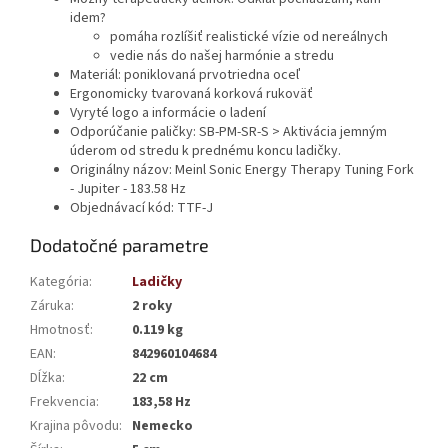
idem?
pomáha rozlíšiť realistické vízie od nereálnych
vedie nás do našej harmónie a stredu
Materiál: poniklovaná prvotriedna oceľ
Ergonomicky tvarovaná korková rukoväť
Vyryté logo a informácie o ladení
Odporúčanie paličky: SB-PM-SR-S > Aktivácia jemným
úderom od stredu k prednému koncu ladičky.
Originálny názov:
Meinl Sonic Energy Therapy Tuning Fork
- Jupiter - 183.58 Hz
Objednávací kód:
TTF-J
Dodatočné parametre
Kategória
:
Ladičky
Záruka
:
2 roky
Hmotnosť
:
0.119 kg
EAN
:
842960104684
Dĺžka
:
22 cm
Frekvencia
:
183,58 Hz
Krajina pôvodu
:
Nemecko