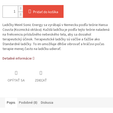
Pridať do košíka
Ladičky Meinl Sonic Energy sa vyrábajú v Nemecku podľa teórie Hansa
Cousta (Kozmická oktáva). Každá ladička je podľa tejto teórie naladená
na frekvenciu príslušného nebeského tela, aby sa dosiahol
terapeutický účinok. Terapeutické ladičky sú väčšie a ťažšie ako
štandardné ladičky. To im umožňuje dlhšie vibrovať a hráčovi počas
terapie menej často na ladičku udierať.
Detailné informácie
OPÝTAŤ SA
ZDIEĽAŤ
Popis
Podobné (8)
Diskusia