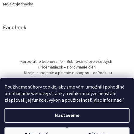
Moja objednávka
Facebook
Korporátne bubnovanie – Bubnovanie pre všetkých
Pricemania.sk – Porovnanie cien
Dizajn, napojenie a plnenie e-shopov – onRock.eu
Používame súbory cookie, aby sme vám umožnili pohodlné
prehliadanie webovej stránky a vďaka analýze neustále
zlepšovali jej funkcie, výkon a použiteľnosť.
Viac informácií
Vytvoril Shoptet
Nastavenie
Copyright 2026
Drumbľa – Etnické nástroje a muzikoterapia
.