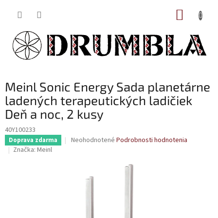
Prejsť
NÁKUP
na
obsah
KOŠÍK
Meinl Sonic Energy Sada planetárne
ladených terapeutických ladičiek
Deň a noc, 2 kusy
40Y100233
Priemerné
Neohodnotené
Podrobnosti hodnotenia
Doprava zdarma
hodnotenie
Značka:
Meinl
produktu
je
0,0
z
5
hviezdičiek.