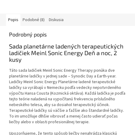
Popis
Podobné (8)
Diskusia
Podrobný popis
Sada planetárne ladených terapeutických
ladičiek Meinl Sonic Energy Deň a noc, 2
kusy
Táto sada ladičiek Meinl Sonic Energy Therapy ponúka dve
planetárne ladičky v jednej sade – Synodic Day a Earth-year.
Ladičky Meinl Sonic Energy Planetárne ladené terapeutické
ladičky sa vyrábajú v Nemecku podľa vedecky nepotvrdeného
výpočtu Hansa Cousta (Kozmická oktáva). Každá ladička je podľa
tejto teórie naladená na vypočítanú frekvenciu príslušného
nebeského telesa, aby sa dosiahol terapeutický účinok.
Terapeutické ladičky sú väčšie a ťažšie ako štandardné ladičky.
To im umožňuje dlhšie vibrovať a menej často udierať počas
liečby alebo v oblasti profesionálnej terapie.
Upozorňujeme, že tento spôsob liečby nenahrádza klasickú