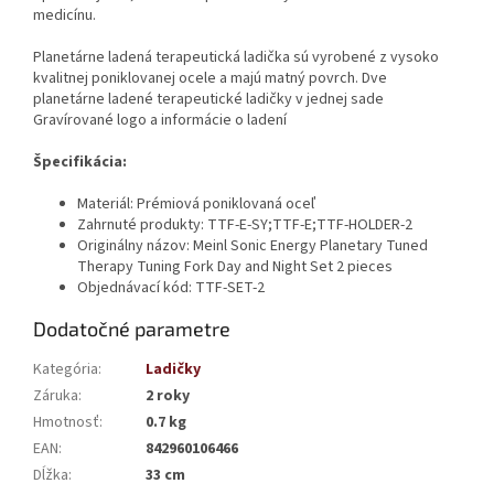
medicínu.
Planetárne ladená terapeutická ladička sú vyrobené z vysoko
kvalitnej poniklovanej ocele a majú matný povrch. Dve
planetárne ladené terapeutické ladičky v jednej sade
Gravírované logo a informácie o ladení
Špecifikácia:
Materiál: Prémiová poniklovaná oceľ
Zahrnuté produkty: TTF-E-SY;TTF-E;TTF-HOLDER-2
Originálny názov:
Meinl Sonic Energy Planetary Tuned
Therapy Tuning Fork Day and Night Set 2 pieces
Objednávací kód:
TTF-SET-2
Dodatočné parametre
Kategória
:
Ladičky
Záruka
:
2 roky
Hmotnosť
:
0.7 kg
EAN
:
842960106466
Dĺžka
:
33 cm