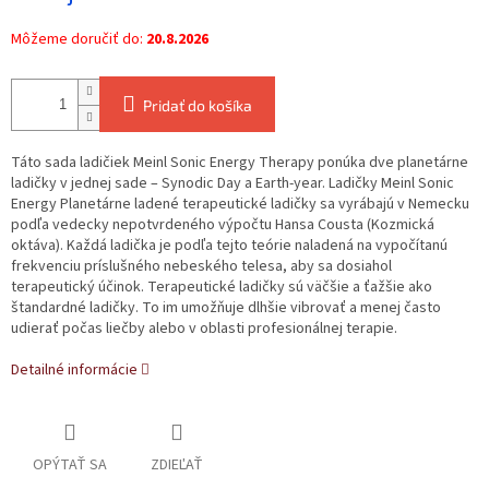
Môžeme doručiť do:
20.8.2026
Pridať do košíka
Táto sada ladičiek Meinl Sonic Energy Therapy ponúka dve planetárne
ladičky v jednej sade – Synodic Day a Earth-year. Ladičky Meinl Sonic
Energy Planetárne ladené terapeutické ladičky sa vyrábajú v Nemecku
podľa vedecky nepotvrdeného výpočtu Hansa Cousta (Kozmická
oktáva). Každá ladička je podľa tejto teórie naladená na vypočítanú
frekvenciu príslušného nebeského telesa, aby sa dosiahol
terapeutický účinok. Terapeutické ladičky sú väčšie a ťažšie ako
štandardné ladičky. To im umožňuje dlhšie vibrovať a menej často
udierať počas liečby alebo v oblasti profesionálnej terapie.
Detailné informácie
OPÝTAŤ SA
ZDIEĽAŤ