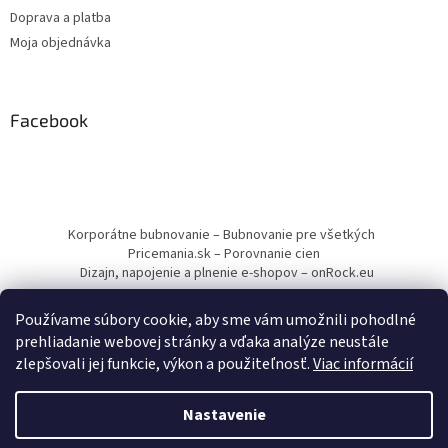
Doprava a platba
Moja objednávka
Facebook
Korporátne bubnovanie – Bubnovanie pre všetkých
Pricemania.sk – Porovnanie cien
Dizajn, napojenie a plnenie e-shopov – onRock.eu
Používame súbory cookie, aby sme vám umožnili pohodlné
prehliadanie webovej stránky a vďaka analýze neustále
zlepšovali jej funkcie, výkon a použiteľnosť.
Viac informácií
Vytvoril Shoptet
Nastavenie