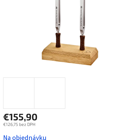
€155,90
€126,75 bez DPH
Jednotková
Na objednávku
cena: