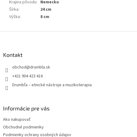
Krajina pôvodu
:
Nemecko
Šírka
:
24 cm
Výška
:
8 cm
Z
á
p
ä
Kontakt
t
obchod
@
drumbla.sk
i
e
+421 904 423 416
Drumbľa – etnické nástroje a muzikoterapia
Informácie pre vás
Ako nakupovať
Obchodné podmienky
Podmienky ochrany osobných údajov