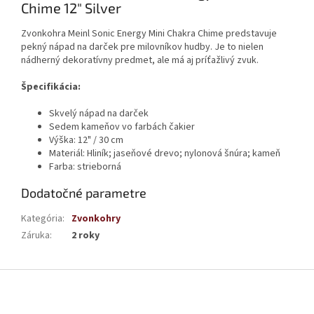
Chime 12" Silver
Zvonkohra Meinl Sonic Energy Mini Chakra Chime predstavuje
pekný nápad na darček pre milovníkov hudby. Je to nielen
nádherný dekoratívny predmet, ale má aj príťažlivý zvuk.
Špecifikácia:
Skvelý nápad na darček
Sedem kameňov vo farbách čakier
Výška: 12" / 30 cm
Materiál: Hliník; jaseňové drevo; nylonová šnúra; kameň
Farba: strieborná
Dodatočné parametre
Kategória
:
Zvonkohry
Záruka
:
2 roky
Z
á
p