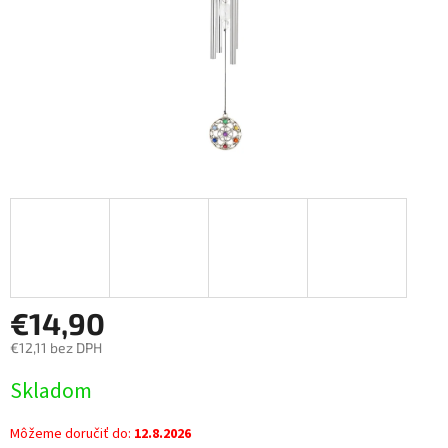
€14,90
€12,11 bez DPH
Jednotková
Skladom
cena:
Môžeme doručiť do:
12.8.2026