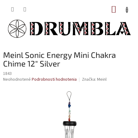
Prejsť
NÁKUP
na
obsah
KOŠÍK
Meinl Sonic Energy Mini Chakra
Chime 12" Silver
1843
Priemerné
Neohodnotené
Podrobnosti hodnotenia
Značka:
Meinl
hodnotenie
produktu
je
0,0
z
5
hviezdičiek.