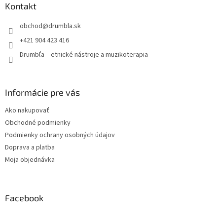
ä
Kontakt
t
obchod
@
drumbla.sk
i
e
+421 904 423 416
Drumbľa – etnické nástroje a muzikoterapia
Informácie pre vás
Ako nakupovať
Obchodné podmienky
Podmienky ochrany osobných údajov
Doprava a platba
Moja objednávka
Facebook