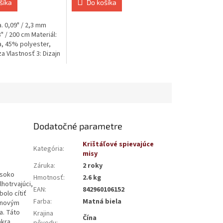
šíka
Do košíka
. 0,09" / 2,3 mm
" / 200 cm Materiál:
, 45% polyester,
 Vlastnosť 3: Dizajn
vnym kvetinovým...
Dodatočné parametre
Krištáľové spievajúce
Kategória
:
misy
Záruka
:
2 roky
ysoko
Hmotnosť
:
2.6 kg
hotrvajúci,
EAN
:
842960106152
olo cítiť
Farba
:
Matná biela
kónovým
a. Táto
Krajina
Čína
akra