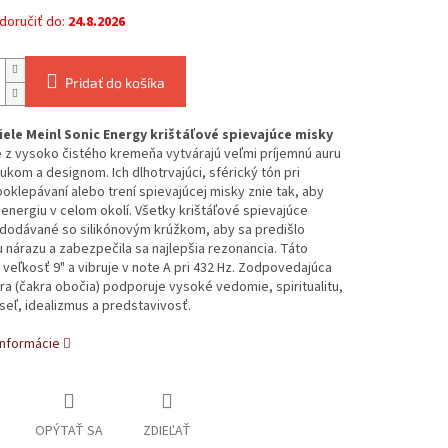
oručiť do:
24.8.2026
Pridať do košíka
ele Meinl Sonic Energy krištáľové spievajúce misky
 z vysoko čistého kremeňa vytvárajú veľmi príjemnú auru
ukom a designom. Ich dlhotrvajúci, sférický tón pri
klepávaní alebo trení spievajúcej misky znie tak, aby
ť energiu v celom okolí. Všetky krištáľové spievajúce
 dodávané so silikónovým krúžkom, aby sa predišlo
árazu a zabezpečila sa najlepšia rezonancia. Táto
veľkosť 9" a vibruje v note A pri 432 Hz. Zodpovedajúca
ra (čakra obočia) podporuje vysoké vedomie, spiritualitu,
eľ, idealizmus a predstavivosť.
informácie
OPÝTAŤ SA
ZDIEĽAŤ