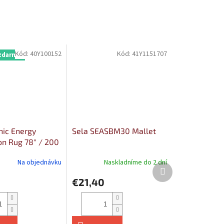
Kód:
40Y100152
Kód:
41Y1151707
zdarma
nic Energy
Sela SEASBM30 Mallet
on Rug 78" / 200
 Blue / Floral
Na objednávku
Naskladníme do 2 dní
Ďalší
produkt
€21,40