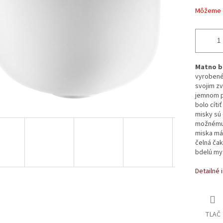
Môžeme d
Matno bi
vyrobené
svojim zv
jemnom po
bolo cíti
misky sú
možnému n
miska má 
čelná čak
bdelú mys
Detailné 
TLAČ