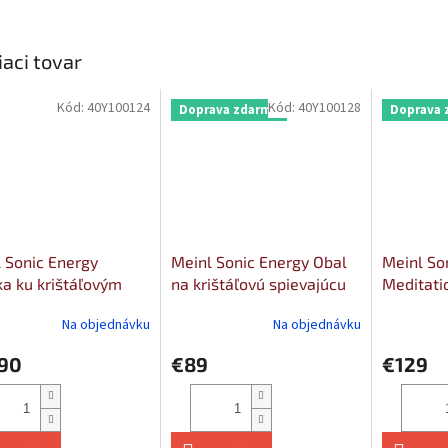
iaci tovar
Kód:
40Y100124
Kód:
40Y100128
Doprava zdarma
Doprava 
 Sonic Energy
Meinl Sonic Energy Obal
Meinl So
ka ku krištáľovým
na krištáľovú spievajúcu
Meditati
vajúcim misám
misu 14"
cm - Navy
Na objednávku
Na objednávku
Design
,90
€89
€129