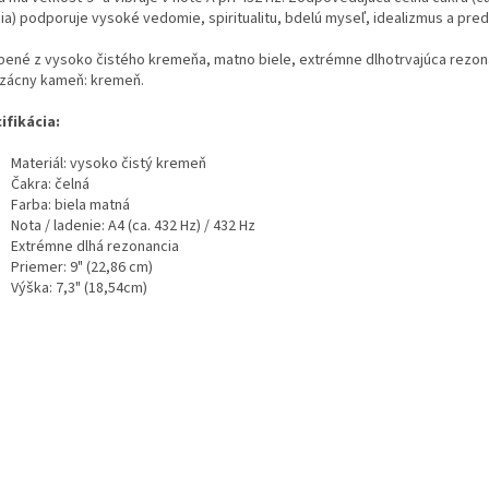
ia) podporuje vysoké vedomie, spiritualitu, bdelú myseľ, idealizmus a pred
bené z vysoko čistého kremeňa, matno biele, extrémne dlhotrvajúca rezon
vzácny kameň: kremeň.
ifikácia:
Materiál: vysoko čistý kremeň
Čakra: čelná
Farba: biela matná
Nota / ladenie: A4 (ca. 432 Hz) / 432 Hz
Extrémne dlhá rezonancia
Priemer: 9" (22,86 cm)
Výška: 7,3" (18,54cm)