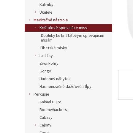
Kalimby
Ukulele
Meditačné nástroje
Krištáľové spievajúce misy
Doplnky ku krištáľovým spievajúcim
misám
Tibetské misky
Ladičky
Zvonkohry
Gongy
Hudobný nábytok
Harmonizačné dažďové stĺpy
Perkusie
Animal Guiro
Boomwhackers
Cabasy
Cajony