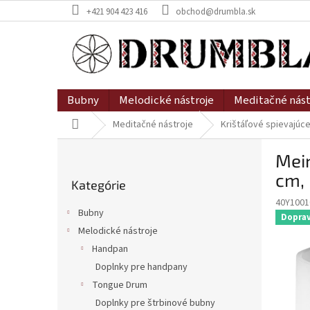
Prejsť
+421 904 423 416
obchod@drumbla.sk
na
obsah
Bubny
Melodické nástroje
Meditačné nást
Domov
Meditačné nástroje
Krištáľové spievajúc
B
Mein
o
Preskočiť
č
cm, 
Kategórie
kategórie
n
40Y1001
ý
Bubny
Dopra
p
Melodické nástroje
a
Handpan
n
e
Doplnky pre handpany
l
Tongue Drum
Doplnky pre štrbinové bubny