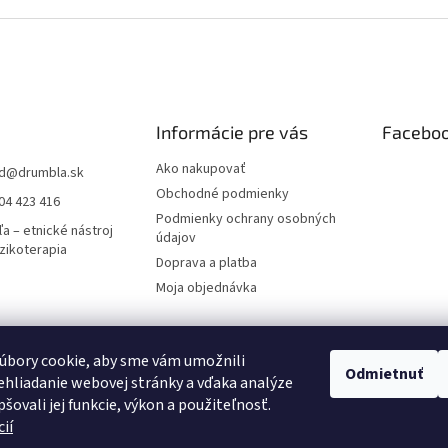
Informácie pre vás
Facebo
Ako nakupovať
d
@
drumbla.sk
Obchodné podmienky
04 423 416
Podmienky ochrany osobných
a – etnické nástroj
údajov
zikoterapia
Doprava a platba
Moja objednávka
úbory cookie, aby sme vám umožnili
novanie pre všetkých
Pricemania.sk – Porovnanie cien
Dizajn, napojenie 
Odmietnuť
hliadanie webovej stránky a vďaka analýze
šovali jej funkcie, výkon a použiteľnosť.
ií