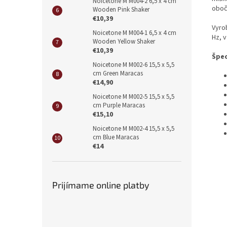
Noicetone M M004-2 6,5 x 4 cm
oboč
Wooden Pink Shaker
€10,39
Vyro
Noicetone M M004-1 6,5 x 4 cm
Hz, 
Wooden Yellow Shaker
€10,39
Špec
Noicetone M M002-6 15,5 x 5,5
cm Green Maracas
€14,90
Noicetone M M002-5 15,5 x 5,5
cm Purple Maracas
€15,10
Noicetone M M002-4 15,5 x 5,5
cm Blue Maracas
€14
Prijímame online platby