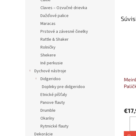
Caxixi
Claves – Ozvučné drievka
Dažďové palice
Súvis
Maracas
Prstové a závesné činelky
Rattle & Shaker
Rolničky
Shekere
Iné perkusie
Dychové nástroje
Didgeridoo
Meinl
Palič
Doplnky pre didgeridoo
spie
Etnické píšťaly
Panove flauty
€17
Drumble
Okaríny
Rytmické flauty
Dekorácie