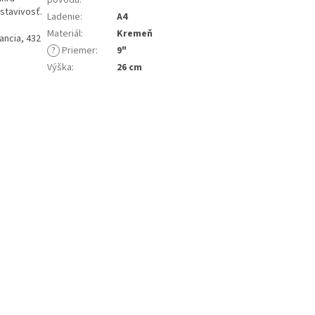
pôvodu
:
stavivosť.
Ladenie
:
A4
Materiál
:
Kremeň
ancia, 432
?
Priemer
:
9"
Výška
:
26 cm