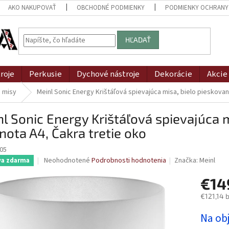
AKO NAKUPOVAŤ
OBCHODNÉ PODMIENKY
PODMIENKY OCHRANY
HĽADAŤ
roje
Perkusie
Dychové nástroje
Dekorácie
Akcie
e misy
Meinl Sonic Energy Krištáľová spievajúca misa, bielo pieskovaná
l Sonic Energy Krištáľová spievajúca m
nota A4, Čakra tretie oko
05
Priemerné
Neohodnotené
Podrobnosti hodnotenia
Značka:
Meinl
va zdarma
hodnotenie
produktu
€14
je
€121,14 
0,0
z
Jednotk
Na ob
5
cena:
hviezdičiek.