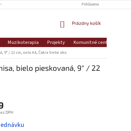
 OSOBNÝCH ÚDAJOV
DOPRAVA A PLATBA
Prihlásenie
MOJA OBJEDNÁVKA
NÁKUPNÝ
Prázdny košík
KOŠÍK
Muzikoterapia
Projekty
Komunitné centrum
Ko
, 9" / 22 cm, nota A4, Čakra tretie oko
isa, bielo pieskovaná, 9" / 22
9
bez DPH
ová
jednávku