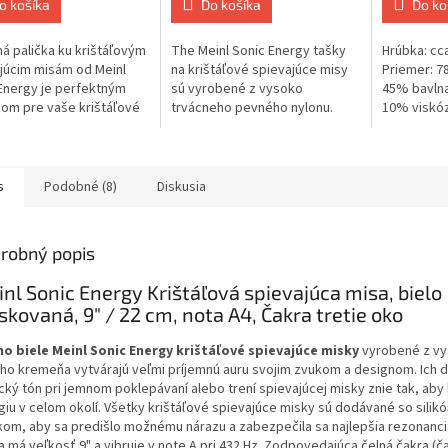
o košíka
Do košíka
Do ko
á palička ku krištáľovým
The Meinl Sonic Energy tašky
Hrúbka: cca
júcim misám od Meinl
na krištáľové spievajúce misy
Priemer: 78
Energy je perfektným
sú vyrobené z vysoko
45% bavlna
om pre vaše krištáľové
trvácneho pevného nylonu.
10% viskóza
júce misky. Gumená
Zaisťujú, že vaše spievajúce
s dekoratí
..
misky sú...
s
Podobné (8)
Diskusia
robný popis
nl Sonic Energy Krištáľová spievajúca misa, bielo
skovaná, 9" / 22 cm, nota A4, Čakra tretie oko
o biele Meinl Sonic Energy krištáľové spievajúce misky
vyrobené z v
ého kremeňa vytvárajú veľmi príjemnú auru svojim zvukom a designom. Ich dl
cký tón pri jemnom poklepávaní alebo trení spievajúcej misky znie tak, aby b
giu v celom okolí. Všetky krištáľové spievajúce misky sú dodávané so sili
kom, aby sa predišlo možnému nárazu a zabezpečila sa najlepšia rezonanci
a má veľkosť 9" a vibruje v note A pri 432 Hz. Zodpovedajúca čelná čakra (č