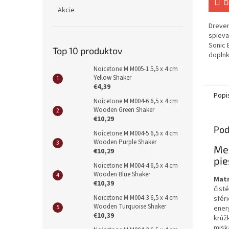
D
Akcie
Dreven
spieva
Sonic 
Top 10 produktov
doplnk
spieva
Noicetone M M005-1 5,5 x 4 cm
hlavica.
Yellow Shaker
€4,39
Popi
Noicetone M M004-6 6,5 x 4 cm
Wooden Green Shaker
€10,29
Pod
Noicetone M M004-5 6,5 x 4 cm
Wooden Purple Shaker
Mei
€10,29
pie
Noicetone M M004-4 6,5 x 4 cm
Wooden Blue Shaker
Matn
€10,39
čist
Noicetone M M004-3 6,5 x 4 cm
sféri
Wooden Turquoise Shaker
ener
€10,39
krúž
misk