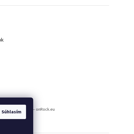
ok
a plnenie e-shopov – onRock.eu
Súhlasím