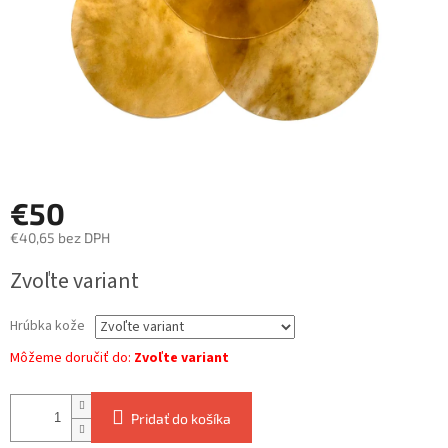
€50
€40,65 bez DPH
Jednotková
Zvoľte variant
cena:
Hrúbka kože
Môžeme doručiť do:
Zvoľte variant
Pridať do košíka