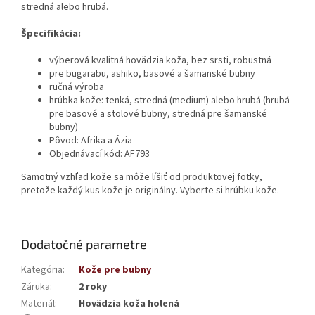
stredná alebo hrubá.
Špecifikácia:
výberová kvalitná hovädzia koža, bez srsti, robustná
pre bugarabu, ashiko, basové a šamanské bubny
ručná výroba
hrúbka kože: tenká, stredná (medium) alebo hrubá (hrubá
pre basové a stolové bubny, stredná pre šamanské
bubny)
Pôvod: Afrika a Ázia
Objednávací kód: AF793
Samotný vzhľad kože sa môže líšiť od produktovej fotky,
pretože každý kus kože je originálny. Vyberte si hrúbku kože.
Dodatočné parametre
Kategória
:
Kože pre bubny
Záruka
:
2 roky
Materiál
:
Hovädzia koža holená