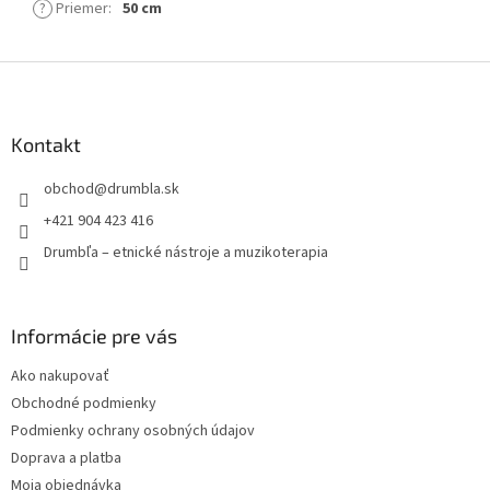
?
Priemer
:
50 cm
Z
á
p
ä
Kontakt
t
obchod
@
drumbla.sk
i
e
+421 904 423 416
Drumbľa – etnické nástroje a muzikoterapia
Informácie pre vás
Ako nakupovať
Obchodné podmienky
Podmienky ochrany osobných údajov
Doprava a platba
Moja objednávka