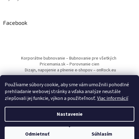
Facebook
Korporátne bubnovanie – Bubnovanie pre všetkých
Pricemania.sk – Porovnanie cien
Dizajn, napojenie a plnenie e-shopov – onRock.eu
Používame súbory cookie, aby sme vám umožnili pohodlné
prehliadanie webovej stránky a vďaka analýze neustále
zlepšovali jej funkcie, výkon a použiteľnosť.
Viac informácií
Vytvoril Shoptet
Nastavenie
Copyright 2026
Drumbľa – Etnické nástroje a muzikoterapia
.
Odmietnuť
Súhlasím
Všetky práva vyhradené.
Upraviť nastavenie cookies
Minimálna hodnota objednávky je 12,00 €.