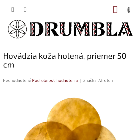
Prejsť
NÁKUP
na
obsah
KOŠÍK
Hovädzia koža holená, priemer 50
cm
Priemerné
Neohodnotené
Podrobnosti hodnotenia
Značka:
Afroton
hodnotenie
produktu
je
0,0
z
5
hviezdičiek.