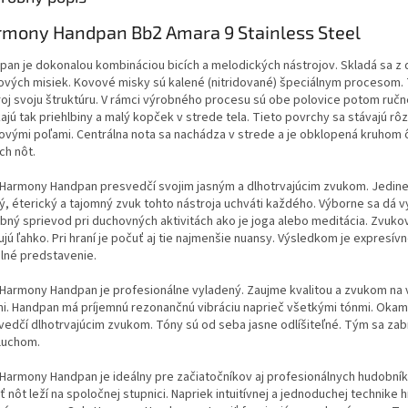
mony Handpan Bb2 Amara 9 Stainless Steel
pan je dokonalou kombináciou bicích a melodických nástrojov. Skladá sa z
ových misiek. Kovové misky sú kalené (nitridované) špeciálnym procesom. 
roj svoju štruktúru. V rámci výrobného procesu sú obe polovice potom ručn
ajú tak priehlbiny a malý kopček v strede tela. Tieto povrchy sa stávajú rô
ovými poľami. Centrálna nota sa nachádza v strede a je obklopená kruhom
ch nôt.
 Harmony Handpan presvedčí svojim jasným a dlhotrvajúcim zvukom. Jedin
ý, éterický a tajomný zvuk tohto nástroja uchváti každého. Výborne sa dá v
bný sprievod pri duchovných aktivitách ako je joga alebo meditácia. Zvuko
jú ľahko. Pri hraní je počuť aj tie najmenšie nuansy. Výsledkom je expresívn
ilné predstavenie.
 Harmony Handpan je profesionálne vyladený. Zaujme kvalitou a zvukom na 
ni. Handpan má príjemnú rezonančnú vibráciu naprieč všetkými tónmi. Okam
vedčí dlhotrvajúcim zvukom. Tóny sú od seba jasne odlíšiteľné. Tým sa zab
luchom.
 Harmony Handpan je ideálny pre začiatočníkov aj profesionálnych hudobní
 nôt leží na spoločnej stupnici. Napriek intuitívnej a jednoduchej technike h