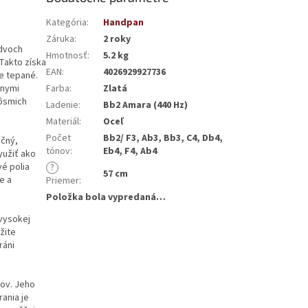
Kategória
:
Handpan
Záruka
:
2 roky
 dvoch
Hmotnosť
:
5.2 kg
Takto získa
EAN
:
4026929927736
e tepané.
znymi
Farba
:
Zlatá
 ôsmich
Ladenie
:
Bb2 Amara (440 Hz)
Materiál
:
Oceľ
Počet
Bb2/ F3, Ab3, Bb3, C4, Db4,
ečný,
tónov
:
Eb4, F4, Ab4
yužiť ako
vé polia
?
57 cm
e a
Priemer
:
Položka bola vypredaná…
vysokej
žite
ráni
kov. Jeho
rania je