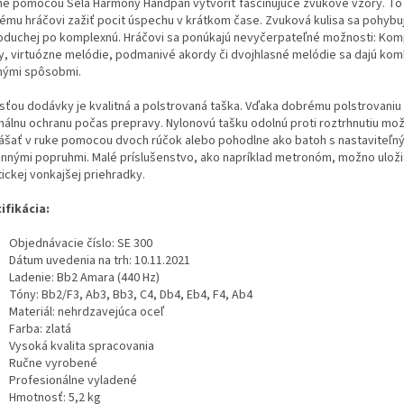
é pomocou Sela Harmony Handpan vytvoriť fascinujúce zvukové vzory. T
ému hráčovi zažiť pocit úspechu v krátkom čase. Zvuková kulisa sa pohybu
oduchej po komplexnú. Hráčovi sa ponúkajú nevyčerpateľné možnosti: Ko
y, virtuózne melódie, podmanivé akordy či dvojhlasné melódie sa dajú ko
ými spôsobmi.
sťou dodávky je kvalitná a polstrovaná taška. Vďaka dobrému polstrovaniu
málnu ochranu počas prepravy. Nylonovú tašku odolnú proti roztrhnutiu mo
ášať v ruke pomocou dvoch rúčok alebo pohodlne ako batoh s nastaviteľn
nnými popruhmi. Malé príslušenstvo, ako napríklad metronóm, možno uloži
ickej vonkajšej priehradky.
ifikácia:
Objednávacie číslo: SE 300
Dátum uvedenia na trh: 10.11.2021
Ladenie: Bb2 Amara (440 Hz)
Tóny: Bb2/F3, Ab3, Bb3, C4, Db4, Eb4, F4, Ab4
Materiál: nehrdzavejúca oceľ
Farba: zlatá
Vysoká kvalita spracovania
Ručne vyrobené
Profesionálne vyladené
Hmotnosť: 5,2 kg