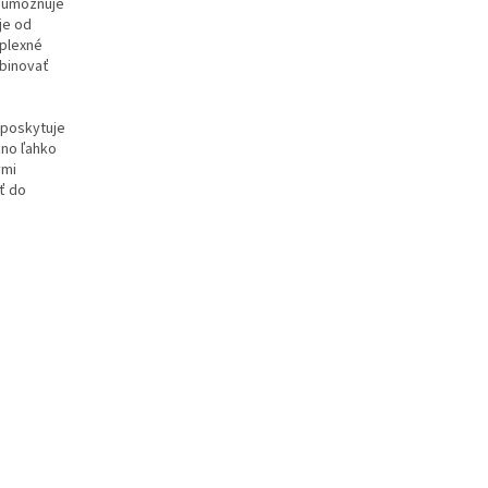
o umožňuje
je od
mplexné
mbinovať
 poskytuje
žno ľahko
ými
ť do