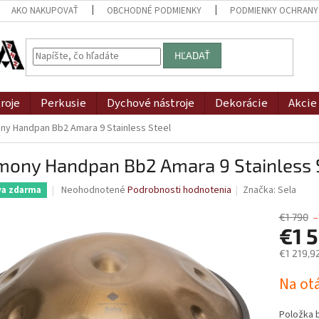
AKO NAKUPOVAŤ
OBCHODNÉ PODMIENKY
PODMIENKY OCHRANY
HĽADAŤ
roje
Perkusie
Dychové nástroje
Dekorácie
Akcie
ny Handpan Bb2 Amara 9 Stainless Steel
mony Handpan Bb2 Amara 9 Stainless 
Priemerné
Neohodnotené
Podrobnosti hodnotenia
Značka:
Sela
va zdarma
hodnotenie
produktu
€1 790
–
je
€1 
0,0
€1 219,9
z
5
Jednotk
Na ot
hviezdičiek.
cena:
Položka 