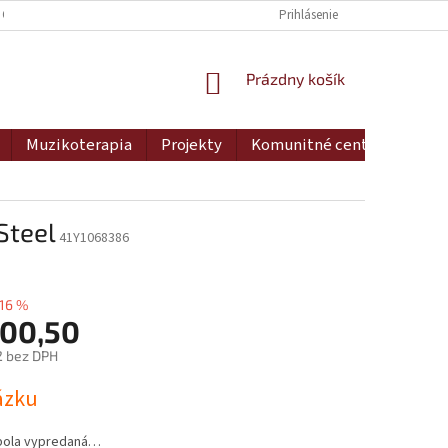
 OSOBNÝCH ÚDAJOV
DOPRAVA A PLATBA
Prihlásenie
MOJA OBJEDNÁVKA
NÁKUPNÝ
Prázdny košík
KOŠÍK
Muzikoterapia
Projekty
Komunitné centrum
Ko
Steel
41Y1068386
16 %
500,50
2 bez DPH
ová
ázku
bola vypredaná…