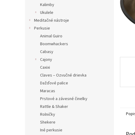
Kalimby
Ukulele
Meditačné nástroje
Perkusie
Animal Guiro
Boomwhackers
Cabasy
Cajony
Caxixi
Claves – Ozvučné drievka
Dažďové palice
Maracas
Prstové a závesné činelky
Rattle & Shaker
Popi
Rolničky
Shekere
Iné perkusie
Pod