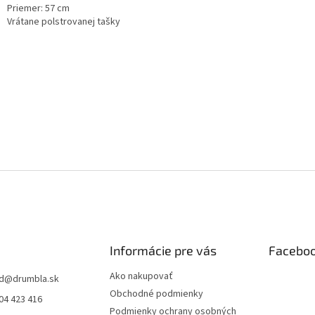
Priemer: 57 cm
Vrátane polstrovanej tašky
Informácie pre vás
Facebo
Ako nakupovať
d
@
drumbla.sk
Obchodné podmienky
04 423 416
Podmienky ochrany osobných