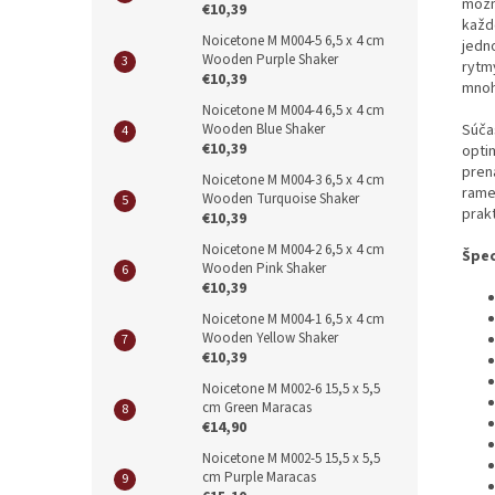
možn
€10,39
každ
Noicetone M M004-5 6,5 x 4 cm
jedn
Wooden Purple Shaker
rytm
€10,39
mnoh
Noicetone M M004-4 6,5 x 4 cm
Súča
Wooden Blue Shaker
€10,39
opti
pren
Noicetone M M004-3 6,5 x 4 cm
rame
Wooden Turquoise Shaker
prakt
€10,39
Noicetone M M004-2 6,5 x 4 cm
Špec
Wooden Pink Shaker
€10,39
Noicetone M M004-1 6,5 x 4 cm
Wooden Yellow Shaker
€10,39
Noicetone M M002-6 15,5 x 5,5
cm Green Maracas
€14,90
Noicetone M M002-5 15,5 x 5,5
cm Purple Maracas