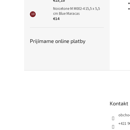
€15,10
Noicetone M M002-4 15,5 x 5,5
cm Blue Maracas
€14
Prijímame online platby
Z
á
p
ä
t
Kontakt
i
e
obcho
+421 9