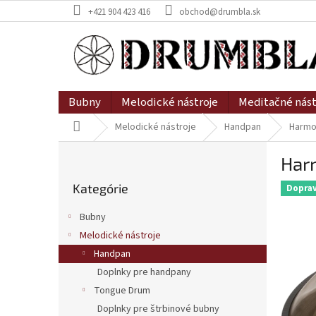
Prejsť
+421 904 423 416
obchod@drumbla.sk
na
obsah
Bubny
Melodické nástroje
Meditačné nást
Domov
Melodické nástroje
Handpan
Harmo
B
Har
o
Preskočiť
č
Kategórie
kategórie
Dopra
n
ý
Bubny
p
Melodické nástroje
a
Handpan
n
e
Doplnky pre handpany
l
Tongue Drum
Doplnky pre štrbinové bubny