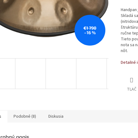
Handpan j
Skladá s
(nitridov
štruktúr
€1 790
–16 %
ručne tep
Tieto pov
nota sa n
nôt.
Detailné 
TLAČ
s
Podobné (8)
Diskusia
robný popis