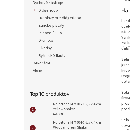
Dychové nástroje
Har
Didgeridoo
Doplnky pre didgeridoo
Hand
Etnické píšťaly
oceľ
nást
Panove flauty
Vznik
Drumble
zvuk
Okaríny
ďalší
Rytmické flauty
Sela
Dekorácie
jemn
hudo
Akcie
reagu
deta
Sela
Top 10 produktov
úrov
pres
Noicetone M M005-1 5,5 x 4 cm
pres
Yellow Shaker
€4,39
Sela
Noicetone M M004-6 6,5 x 4 cm
deväť
Wooden Green Shaker