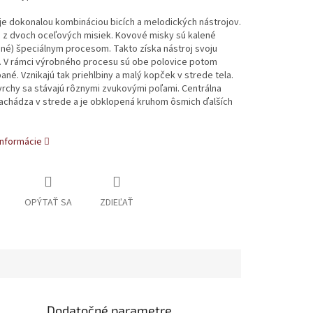
e dokonalou kombináciou bicích a melodických nástrojov.
a z dvoch oceľových misiek. Kovové misky sú kalené
ané) špeciálnym procesom. Takto získa nástroj svoju
u. V rámci výrobného procesu sú obe polovice potom
ané. Vznikajú tak priehlbiny a malý kopček v strede tela.
rchy sa stávajú rôznymi zvukovými poľami. Centrálna
achádza v strede a je obklopená kruhom ôsmich ďalších
informácie
OPÝTAŤ SA
ZDIEĽAŤ
Dodatočné parametre