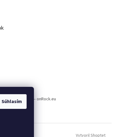
ok
a plnenie e-shopov – onRock.eu
Súhlasím
Vytvoril Shoptet