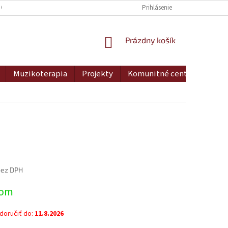
 OSOBNÝCH ÚDAJOV
DOPRAVA A PLATBA
Prihlásenie
MOJA OBJEDNÁVKA
NÁKUPNÝ
Prázdny košík
KOŠÍK
Muzikoterapia
Projekty
Komunitné centrum
Ko
bez DPH
ová
dom
oručiť do:
11.8.2026