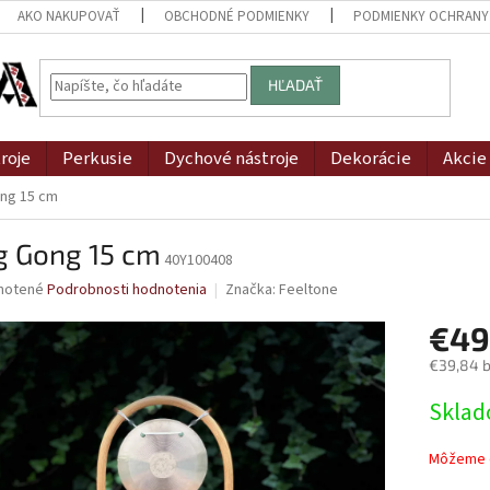
AKO NAKUPOVAŤ
OBCHODNÉ PODMIENKY
PODMIENKY OCHRANY
HĽADAŤ
roje
Perkusie
Dychové nástroje
Dekorácie
Akcie
ng 15 cm
g Gong 15 cm
40Y100408
né
notené
Podrobnosti hodnotenia
Značka:
Feeltone
nie
€49
u
€39,84 
Jednotk
Skla
cena:
iek.
Môžeme d