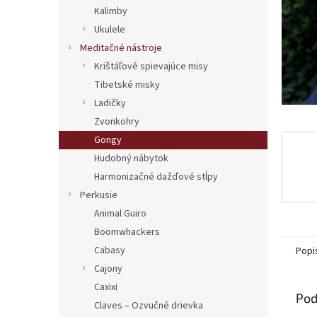
Kalimby
Ukulele
Meditačné nástroje
Krištáľové spievajúce misy
Tibetské misky
Ladičky
Zvonkohry
Gongy
Hudobný nábytok
Harmonizačné dažďové stĺpy
Perkusie
Animal Guiro
Boomwhackers
Cabasy
Popi
Cajony
Caxixi
Pod
Claves – Ozvučné drievka