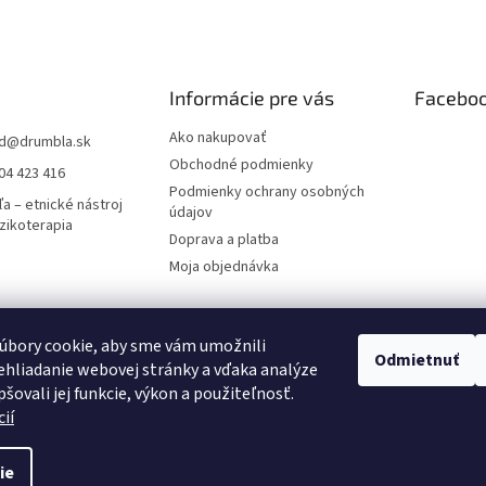
Informácie pre vás
Facebo
Ako nakupovať
d
@
drumbla.sk
Obchodné podmienky
04 423 416
Podmienky ochrany osobných
a – etnické nástroj
údajov
zikoterapia
Doprava a platba
Moja objednávka
úbory cookie, aby sme vám umožnili
novanie pre všetkých
Pricemania.sk – Porovnanie cien
Dizajn, napojenie 
Odmietnuť
hliadanie webovej stránky a vďaka analýze
šovali jej funkcie, výkon a použiteľnosť.
ií
ie
erapia
. Všetky práva vyhradené.
Upraviť nastavenie cookies