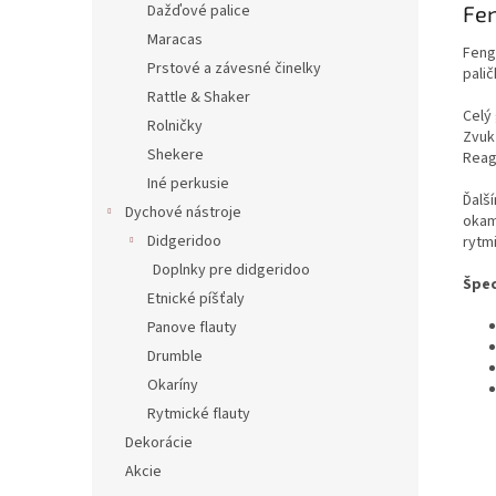
Fen
Dažďové palice
Maracas
Feng
Prstové a závesné činelky
pali
Rattle & Shaker
Celý
Rolničky
Zvuk
Shekere
Reag
Iné perkusie
Ďalš
Dychové nástroje
okam
Didgeridoo
rytm
Doplnky pre didgeridoo
Špec
Etnické píšťaly
Panove flauty
Drumble
Okaríny
Rytmické flauty
Dekorácie
Akcie