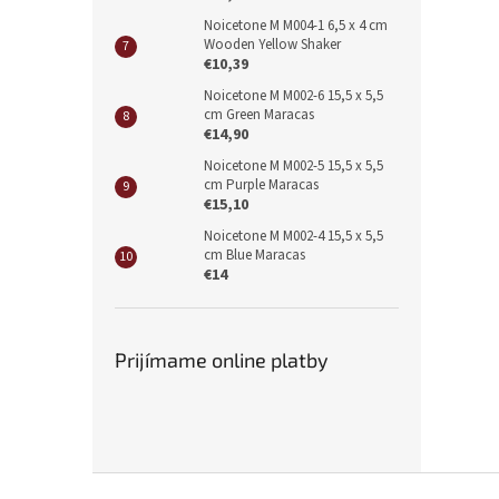
Noicetone M M004-1 6,5 x 4 cm
Wooden Yellow Shaker
€10,39
Noicetone M M002-6 15,5 x 5,5
cm Green Maracas
€14,90
Noicetone M M002-5 15,5 x 5,5
cm Purple Maracas
€15,10
Noicetone M M002-4 15,5 x 5,5
cm Blue Maracas
€14
Prijímame online platby
Z