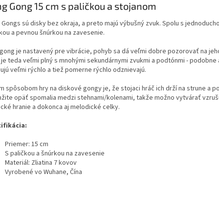
g Gong 15 cm s paličkou a stojanom
 Gongs sú disky bez okraja, a preto majú výbušný zvuk. Spolu s jednoduch
čkou a pevnou šnúrkou na zavesenie.
 gong je nastavený pre vibrácie, pohyb sa dá veľmi dobre pozorovať na jeho
 je teda veľmi plný s mnohými sekundárnymi zvukmi a podtónmi - podobne a
ujú veľmi rýchlo a tiež pomerne rýchlo odznievajú.
ím spôsobom hry na diskové gongy je, že stojaci hráč ich drží na strune a p
žite opäť spomalia medzi stehnami/kolenami, takže možno vytvárať vzruš
ické hranie a dokonca aj melodické celky.
ifikácia:
Priemer: 15 cm
S paličkou a šnúrkou na zavesenie
Materiál: Zliatina 7 kovov
Vyrobené vo Wuhane, Čína