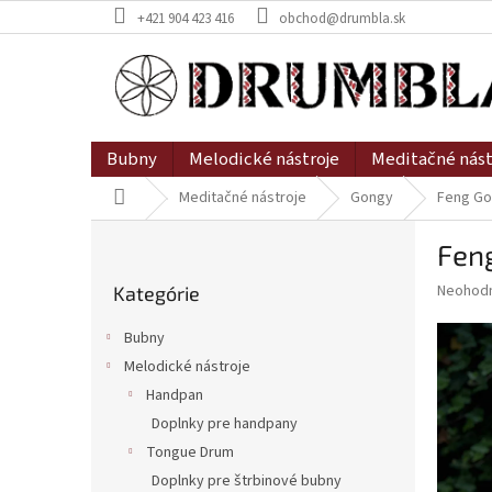
Prejsť
+421 904 423 416
obchod@drumbla.sk
na
obsah
Bubny
Melodické nástroje
Meditačné nást
Domov
Meditačné nástroje
Gongy
Feng Go
B
Fen
o
Preskočiť
č
Priemer
Neohod
Kategórie
kategórie
n
hodnote
ý
produkt
Bubny
p
je
Melodické nástroje
0,0
a
z
Handpan
n
5
e
Doplnky pre handpany
hviezdič
l
Tongue Drum
Doplnky pre štrbinové bubny