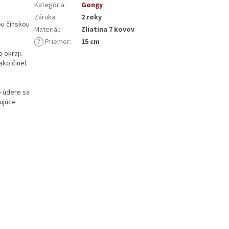
Kategória
:
Gongy
Záruka
:
2 roky
ou čínskou
Materiál
:
Zliatina 7 kovov
?
Priemer
:
15 cm
 okraji.
ko činel.
o údere sa
ujúce