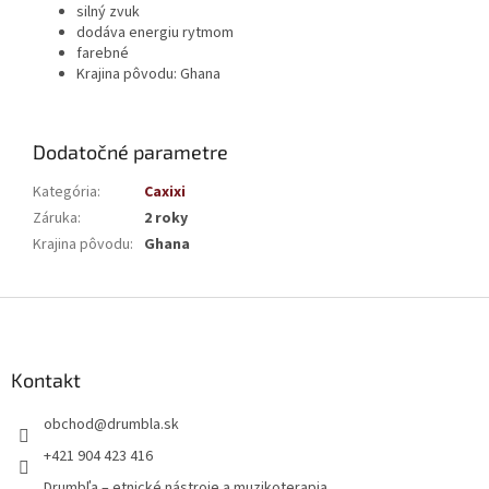
silný zvuk
dodáva energiu rytmom
farebné
Krajina pôvodu: Ghana
Dodatočné parametre
Kategória
:
Caxixi
Záruka
:
2 roky
Krajina pôvodu
:
Ghana
Z
á
p
ä
Kontakt
t
obchod
@
drumbla.sk
i
e
+421 904 423 416
Drumbľa – etnické nástroje a muzikoterapia