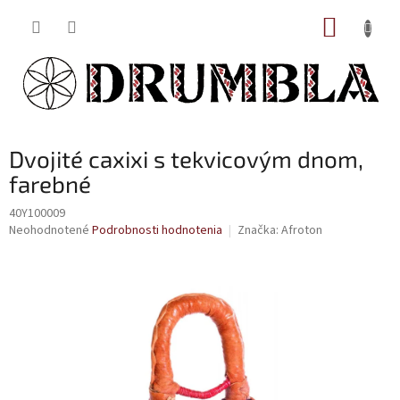
Prejsť
NÁKUP
na
obsah
KOŠÍK
Dvojité caxixi s tekvicovým dnom,
farebné
40Y100009
Priemerné
Neohodnotené
Podrobnosti hodnotenia
Značka:
Afroton
hodnotenie
produktu
je
0,0
z
5
hviezdičiek.