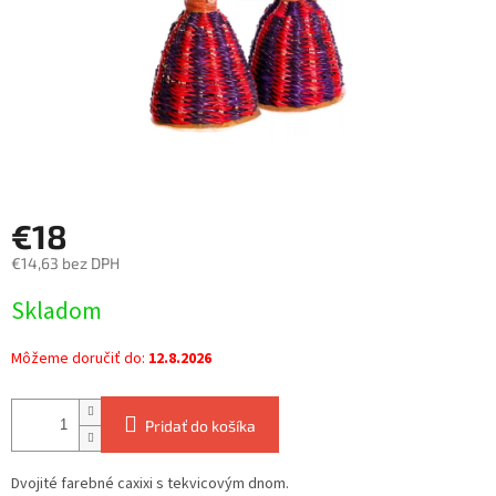
€18
€14,63 bez DPH
Jednotková
Skladom
cena:
Môžeme doručiť do:
12.8.2026
Pridať do košíka
Dvojité farebné caxixi s tekvicovým dnom.