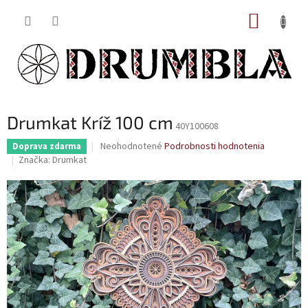
Prejsť
NÁKUP
na
obsah
KOŠÍK
Drumkat Kríž 100 cm
40Y100608
Priemerné
Neohodnotené
Podrobnosti hodnotenia
Doprava zdarma
hodnotenie
Značka:
Drumkat
produktu
je
0,0
z
5
hviezdičiek.