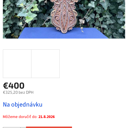
€400
€325,20 bez DPH
Jednotková
Na objednávku
cena:
Môžeme doručiť do:
21.8.2026