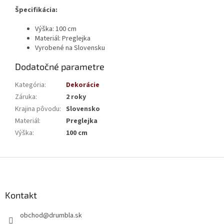
Špecifikácia:
Výška: 100 cm
Materiál: Preglejka
Vyrobené na Slovensku
Dodatočné parametre
Kategória
:
Dekorácie
Záruka
:
2 roky
Krajina pôvodu
:
Slovensko
Materiál
:
Preglejka
Výška
:
100 cm
Z
á
p
ä
Kontakt
t
obchod
@
drumbla.sk
i