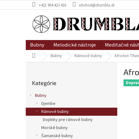
Prejsť
+421 904 423 416
obchod@drumbla.sk
na
obsah
Bubny
Melodické nástroje
Meditačné nást
Domov
Bubny
Rámové bubny
Afroton Thun
B
Afr
o
Preskočiť
č
Kategórie
kategórie
Dopra
n
ý
Bubny
p
Djembe
a
Rámové bubny
n
e
Doplnky pre rámové bubny
l
Morské bubny
Šamanské bubny