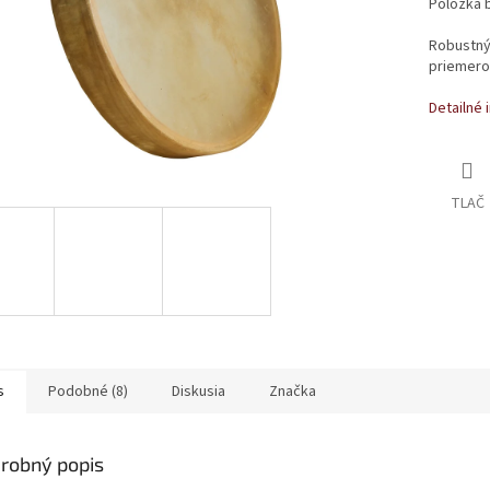
Položka 
Robustný
priemerom
Detailné 
TLAČ
s
Podobné (8)
Diskusia
Značka
robný popis