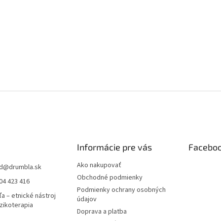
Informácie pre vás
Facebo
Ako nakupovať
d
@
drumbla.sk
Obchodné podmienky
04 423 416
Podmienky ochrany osobných
a – etnické nástroj
údajov
zikoterapia
Doprava a platba