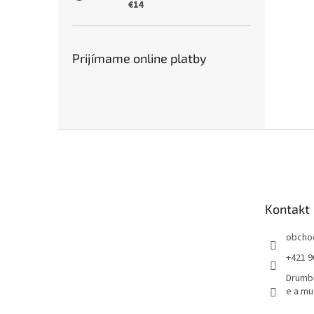
€14
Prijímame online platby
Z
á
p
ä
t
Kontakt
i
e
obcho
+421 9
Drumbľ
e a mu