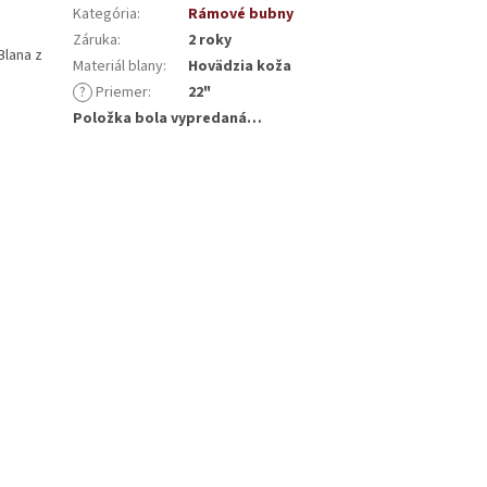
Kategória
:
Rámové bubny
Záruka
:
2 roky
Blana z
Materiál blany
:
Hovädzia koža
?
Priemer
:
22"
Položka bola vypredaná…