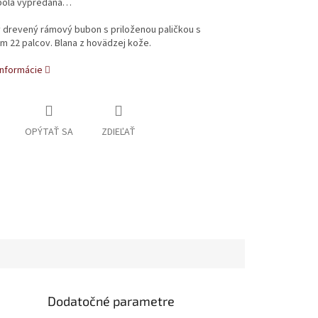
bola vypredaná…
 drevený rámový bubon s priloženou paličkou s
 22 palcov. Blana z hovädzej kože.
informácie
OPÝTAŤ SA
ZDIEĽAŤ
Dodatočné parametre