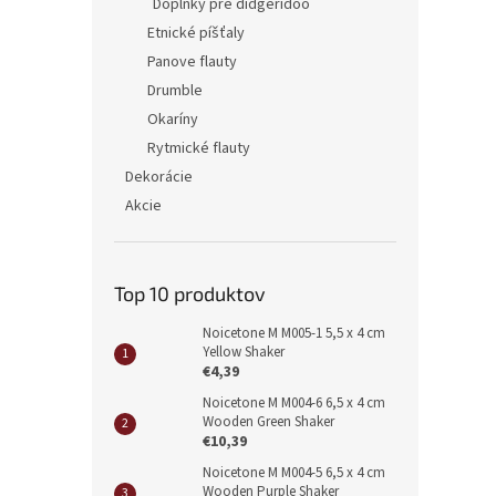
Doplnky pre didgeridoo
Etnické píšťaly
Panove flauty
Drumble
Okaríny
Rytmické flauty
Dekorácie
Akcie
Top 10 produktov
Noicetone M M005-1 5,5 x 4 cm
Yellow Shaker
€4,39
Noicetone M M004-6 6,5 x 4 cm
Wooden Green Shaker
€10,39
Noicetone M M004-5 6,5 x 4 cm
Wooden Purple Shaker