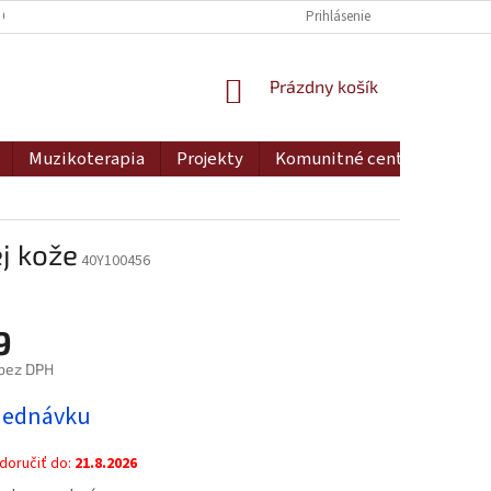
 OSOBNÝCH ÚDAJOV
DOPRAVA A PLATBA
Prihlásenie
MOJA OBJEDNÁVKA
NÁKUPNÝ
Prázdny košík
KOŠÍK
Muzikoterapia
Projekty
Komunitné centrum
Ko
j kože
40Y100456
9
bez DPH
ová
jednávku
oručiť do:
21.8.2026