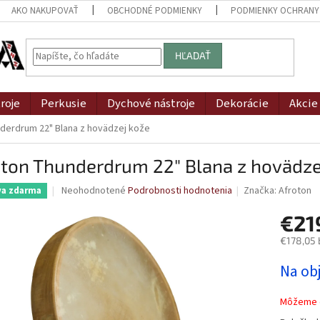
AKO NAKUPOVAŤ
OBCHODNÉ PODMIENKY
PODMIENKY OCHRANY
HĽADAŤ
roje
Perkusie
Dychové nástroje
Dekorácie
Akcie
derdrum 22" Blana z hovädzej kože
oton Thunderdrum 22" Blana z hovädze
Priemerné
Neohodnotené
Podrobnosti hodnotenia
Značka:
Afroton
va zdarma
hodnotenie
produktu
€21
je
€178,05 
0,0
z
Jednotk
Na ob
5
cena:
hviezdičiek.
Môžeme d