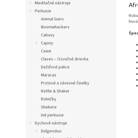
Meditačné nástroje
Afr
Perkusie
Robu
Animal Guiro
hovä
Boomwhackers
Špec
Cabasy
Cajony
Caxixi
Claves – Ozvučné drievka
Dažďové palice
Maracas
Prstové a závesné činelky
Rattle & Shaker
Rolničky
Shekere
Iné perkusie
Dychové nástroje
Didgeridoo