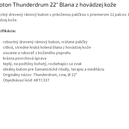
oton Thunderdrum 22" Blana z hovädzej kože
stný drevený rámový bubon s priloženou paličkou s priemerom 22 palcov. 
dzej kože.
ifikácia:
robustný drevený rámový bubon, vrátane paličky
citlivá, stredne hrubá holená blana z hovädzej kože
viazanie a rukoväť z koženého popruhu
krásna povrchová úprava
teplý, na podtóny bohatý, rozliehajúci sa zvuk
ideálny bubon pre šamanistické rituály, terapiu a meditáciu
Originálny názov: Thunderdrum, cow, Ø 22"
Objednávací kód: ARTC337