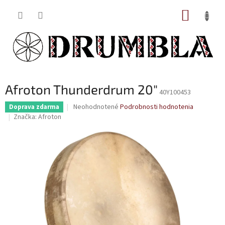
Prejsť
NÁKUP
na
obsah
KOŠÍK
Afroton Thunderdrum 20"
40Y100453
Priemerné
Neohodnotené
Podrobnosti hodnotenia
Doprava zdarma
hodnotenie
Značka:
Afroton
produktu
je
0,0
z
5
hviezdičiek.