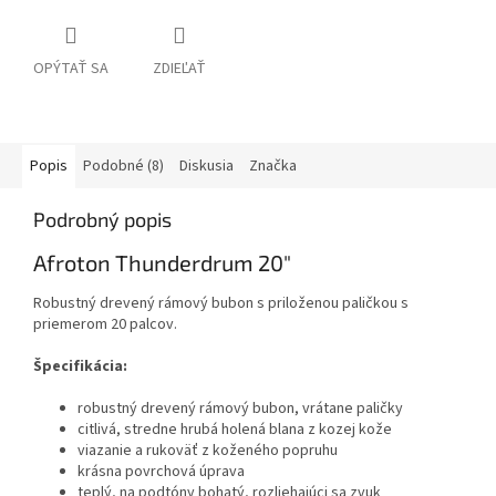
OPÝTAŤ SA
ZDIEĽAŤ
Popis
Podobné (8)
Diskusia
Značka
Podrobný popis
Afroton Thunderdrum 20"
Robustný drevený rámový bubon s priloženou paličkou s
priemerom 20 palcov.
Špecifikácia:
robustný drevený rámový bubon, vrátane paličky
citlivá, stredne hrubá holená blana z kozej kože
viazanie a rukoväť z koženého popruhu
krásna povrchová úprava
teplý, na podtóny bohatý, rozliehajúci sa zvuk