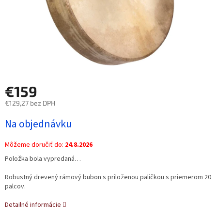
€159
€129,27 bez DPH
Jednotková
Na objednávku
cena:
Môžeme doručiť do:
24.8.2026
Položka bola vypredaná…
Robustný drevený rámový bubon s priloženou paličkou s priemerom 20
palcov.
Detailné informácie