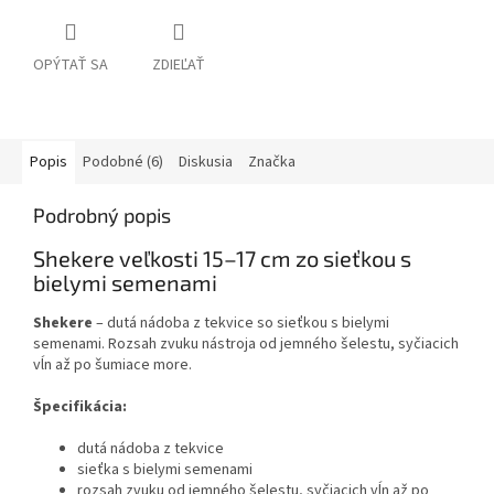
OPÝTAŤ SA
ZDIEĽAŤ
Popis
Podobné (6)
Diskusia
Značka
Podrobný popis
Shekere veľkosti 15–17 cm zo sieťkou s
bielymi semenami
Shekere
– dutá nádoba z tekvice so sieťkou s bielymi
semenami. Rozsah zvuku nástroja od jemného šelestu, syčiacich
vĺn až po šumiace more.
Špecifikácia:
dutá nádoba z tekvice
sieťka s bielymi semenami
rozsah zvuku od jemného šelestu, syčiacich vĺn až po