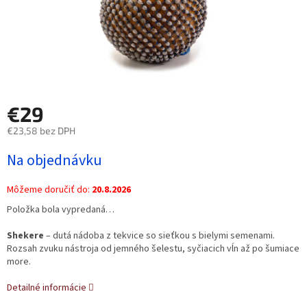
€29
€23,58 bez DPH
Jednotková
Na objednávku
cena:
Môžeme doručiť do:
20.8.2026
Položka bola vypredaná…
Shekere
– dutá nádoba z tekvice so sieťkou s bielymi semenami.
Rozsah zvuku nástroja od jemného šelestu, syčiacich vĺn až po šumiace
more.
Detailné informácie