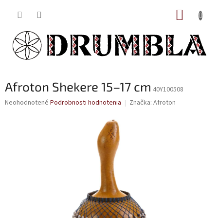
Prejsť
NÁKUP
na
obsah
KOŠÍK
Afroton Shekere 15–17 cm
40Y100508
Priemerné
Neohodnotené
Podrobnosti hodnotenia
Značka:
Afroton
hodnotenie
produktu
je
0,0
z
5
hviezdičiek.