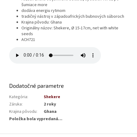
šumiace more
dodáva energiu rytmom
tradičný nástroj v západoafrických bubnových súboroch
Krajina pôvodu: Ghana
Originálny názov: Shekere, Ø 15-17cm, net with white
seeds
ACH721
Dodatočné parametre
Kategória
:
Shekere
Záruka
:
2 roky
Krajina pôvodu
:
Ghana
Položka bola vypredaná…
Z