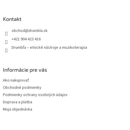
á
p
ä
Kontakt
t
obchod
@
drumbla.sk
i
e
+421 904 423 416
Drumbľa – etnické nástroje a muzikoterapia
Informácie pre vás
Ako nakupovať
Obchodné podmienky
Podmienky ochrany osobných údajov
Doprava a platba
Moja objednávka