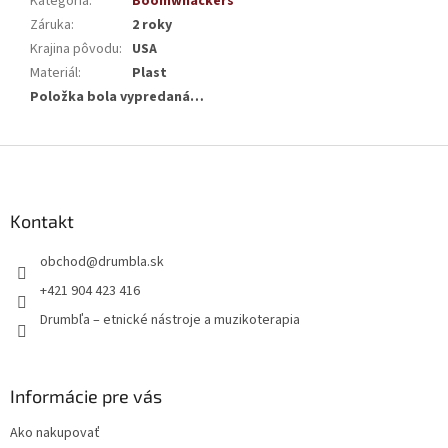
Kategória
:
Boomwhackers
Záruka
:
2 roky
Krajina pôvodu
:
USA
Materiál
:
Plast
Položka bola vypredaná…
Z
á
p
ä
Kontakt
t
obchod
@
drumbla.sk
i
e
+421 904 423 416
Drumbľa – etnické nástroje a muzikoterapia
Informácie pre vás
Ako nakupovať