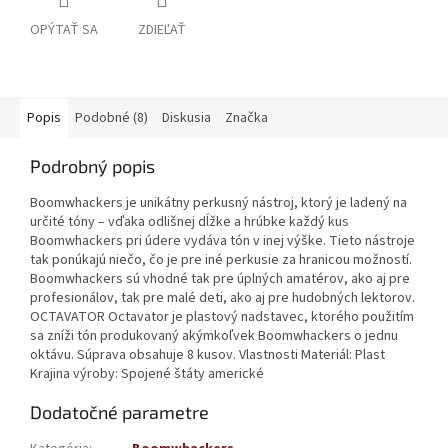
OPÝTAŤ SA
ZDIEĽAŤ
Popis
Podobné (8)
Diskusia
Značka
Podrobný popis
Boomwhackers je unikátny perkusný nástroj, ktorý je ladený na
určité tóny – vďaka odlišnej dĺžke a hrúbke každý kus
Boomwhackers pri údere vydáva tón v inej výške. Tieto nástroje
tak ponúkajú niečo, čo je pre iné perkusie za hranicou možností.
Boomwhackers sú vhodné tak pre úplných amatérov, ako aj pre
profesionálov, tak pre malé deti, ako aj pre hudobných lektorov.
OCTAVATOR Octavator je plastový nadstavec, ktorého použitím
sa zníži tón produkovaný akýmkoľvek Boomwhackers o jednu
oktávu. Súprava obsahuje 8 kusov. Vlastnosti Materiál: Plast
Krajina výroby: Spojené štáty americké
Dodatočné parametre