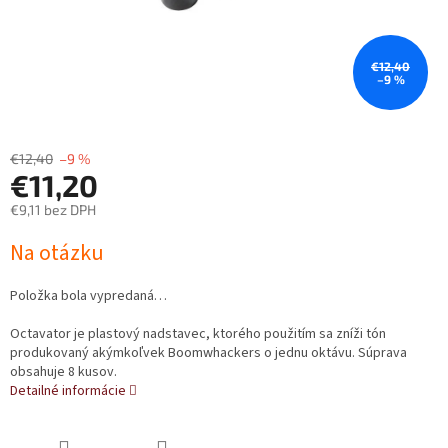
€12,40
–9 %
€12,40
–9 %
€11,20
€9,11 bez DPH
Jednotková
Na otázku
cena:
Položka bola vypredaná…
Octavator je plastový nadstavec, ktorého použitím sa zníži tón
produkovaný akýmkoľvek Boomwhackers o jednu oktávu. Súprava
obsahuje 8 kusov.
Detailné informácie